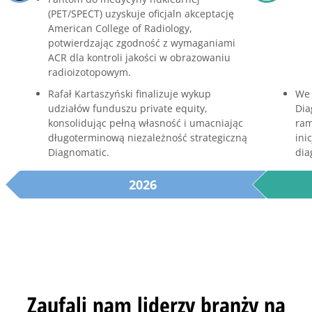
(PET/SPECT) uzyskuje oficjaln
akceptację
American College of Radiology,
potwierdzając zgodność z wymaganiami
ACR dla kontroli jakości w obrazowaniu
radioizotopowym.
Rafał Kartaszyński finalizuje wykup
We 
udziałów funduszu private equity,
Dia
konsolidując pełną własność i umacniając
ram
długoterminową niezależność strategiczną
ini
Diagnomatic.
dia
2026
Zaufali nam liderzy branży na