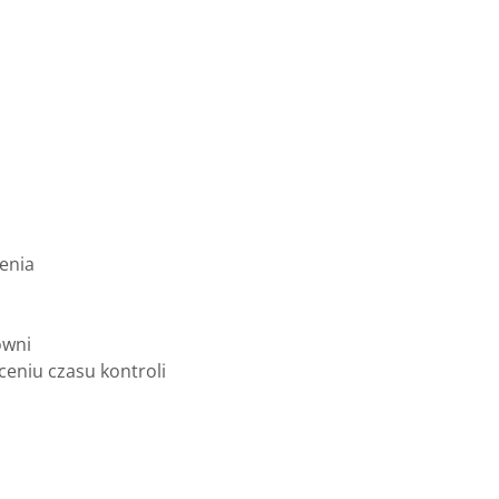
enia
owni
ceniu czasu kontroli