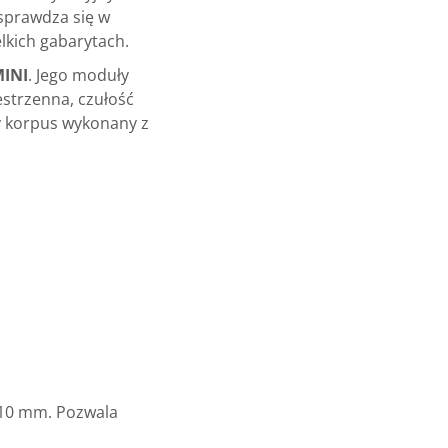
sprawdza się w
lkich gabarytach.
MINI
. Jego moduły
estrzenna, czułość
y korpus wykonany z
 10 mm. Pozwala