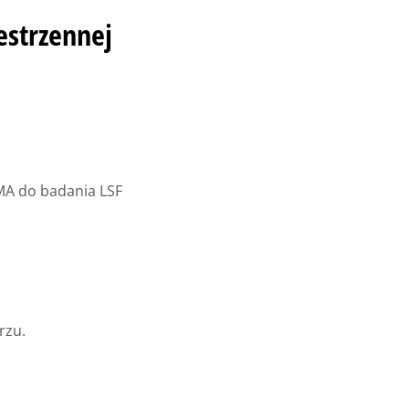
estrzennej
MMA do badania LSF
rzu.