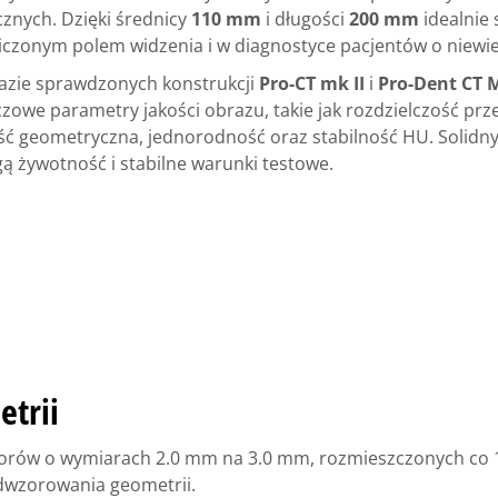
znych. Dzięki średnicy
110 mm
i długości
200 mm
idealnie 
czonym polem widzenia i w diagnostyce pacjentów o niewie
azie sprawdzonych konstrukcji
Pro-CT mk II
i
Pro-Dent CT 
czowe parametry jakości obrazu, takie jak rozdzielczość prz
ść geometryczna, jednorodność oraz stabilność HU. Solidn
ą żywotność i stabilne warunki testowe.
trii
worów o wymiarach 2.0 mm na 3.0 mm, rozmieszczonych co
dwzorowania geometrii.