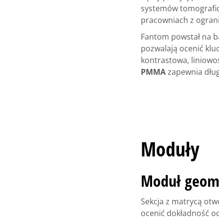
systemów tomografic
pracowniach z ograni
Fantom powstał na b
pozwalają ocenić klu
kontrastowa, liniowo
PMMA
zapewnia dług
Moduły
Moduł geome
Sekcja z matrycą ot
ocenić dokładność o