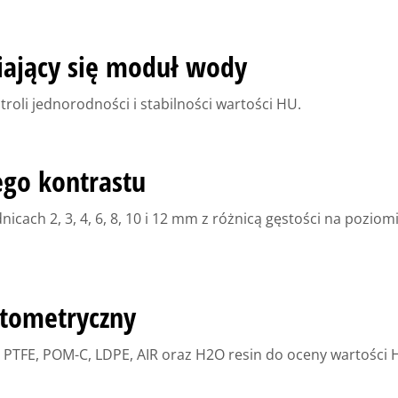
ający się moduł wody
roli jednorodności i stabilności wartości HU.
ego kontrastu
icach 2, 3, 4, 6, 8, 10 i 12 mm z różnicą gęstości na poziom
tometryczny
 PTFE, POM-C, LDPE, AIR oraz H2O resin do oceny wartości HU