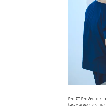
Pro-CT ProVet
to kom
Łączy precyzję klin