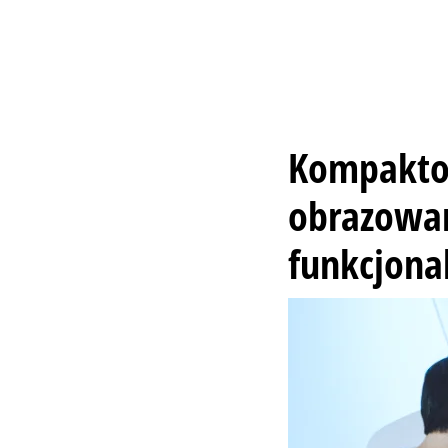
Kompakto
obrazowan
funkcjonal