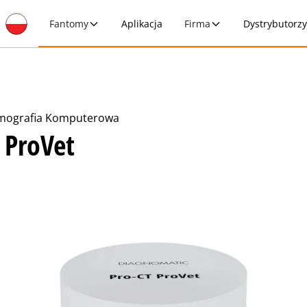
Fantomy
Aplikacja
Firma
Dystrybutorz
mografia Komputerowa
 ProVet