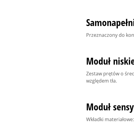
Samonapełni
Przeznaczony do kont
Moduł niski
Zestaw prętów o średn
względem tła.
Moduł sensy
Wkładki materiałowe: