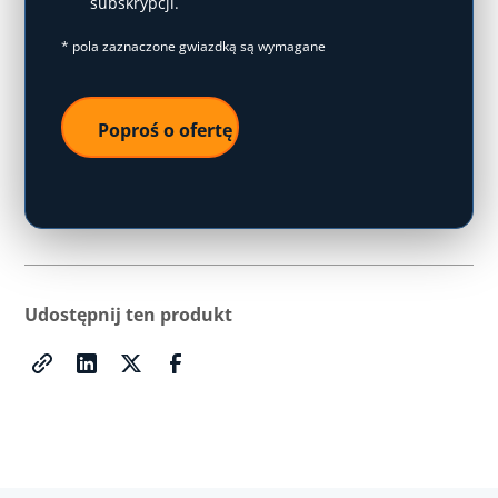
subskrypcji.
* pola zaznaczone gwiazdką są wymagane
Udostępnij ten produkt