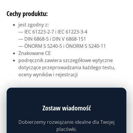
Cechy produktu:
jest zgodny z:
— IEC 61223-2-7 i IEC 61223-3-4
— DIN 6868-5 i DIN V 6868-151
— ÖNORM S 5240-5 i ÖNORM S 5240-11
Znakowane CE
podręcznik zawiera szczegółowe wytyczne
dotyczące przeprowadzania każdego testu,
oceny wyników i rejestracji
Zostaw wiadomość
Dobierzemy rozwiązanie idealne dla Twojej
placówki.