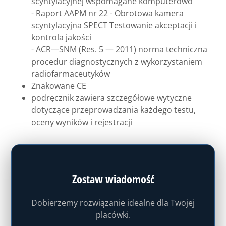
scyntylacyjnej wspomagane komputerowo
- Raport AAPM nr 22 - Obrotowa kamera
scyntylacyjna SPECT Testowanie akceptacji i
kontrola jakości
- ACR—SNM (Res. 5 — 2011) norma techniczna
procedur diagnostycznych z wykorzystaniem
radiofarmaceutyków
Znakowane CE
podręcznik zawiera szczegółowe wytyczne
dotyczące przeprowadzania każdego testu,
oceny wyników i rejestracji
Zostaw wiadomość
Dobierzemy rozwiązanie idealne dla Twojej
placówki.