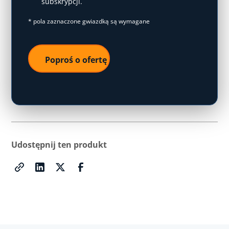
subskrypcji.
* pola zaznaczone gwiazdką są wymagane
Udostępnij ten produkt