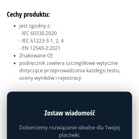
Cechy produktu:
jest zgodny z:
- IEC 60336:2020
- IEC 61223-3-1, 2, 4
- EN 12543-2:2021
Znakowane CE
podręcznik zawiera szczegółowe wytyczne
dotyczące przeprowadzania każdego testu,
oceny wyników i rejestracji
Zostaw wiadomość
Dobierzemy rozwiązanie idealne dla Twojej
placówki.